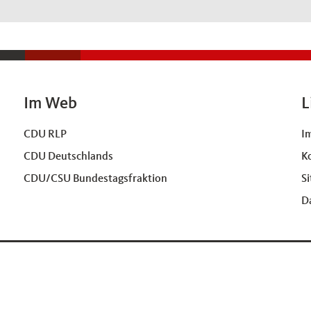
Im Web
L
CDU RLP
I
CDU Deutschlands
K
CDU/CSU Bundestagsfraktion
S
D